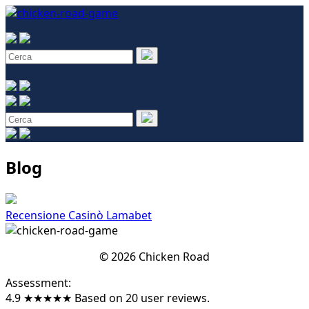
Blog
Recensione Casinò Lamabet
© 2026 Chicken Road
Assessment:
4.9 ★★★★★ Based on 20 user reviews.