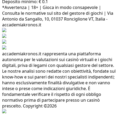
Deposito minimo: € 0.1
*Avvertenza | 18+ | Gioca in modo consapevole |
Consulta le normative sul sito del gestore di giochi | Via
Antonio da Sangallo, 10, 01037 Ronciglione VT, Italia -
accademiakronos.it
accademiakronos.it rappresenta una piattaforma
autonoma per le valutazioni sui casinò virtuali e i giochi
digitali, priva di legami con qualsiasi gestore del settore.
Le nostre analisi sono redatte con obiettività, fondate sul
know-how e sui pareri dei nostri specialisti indipendenti;
hanno esclusivamente finalità divulgative e non vanno
intese o prese come indicazioni giuridiche. È
fondamentale verificare il rispetto di ogni obbligo
normativo prima di partecipare presso un casinò
prescelto. Copyright ©2026